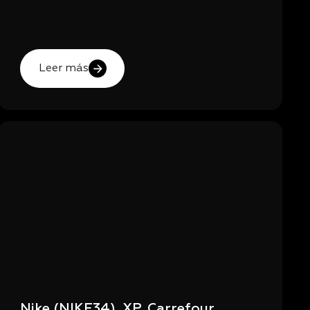
Leer más
Nike (NIKE34), XP, Carrefour